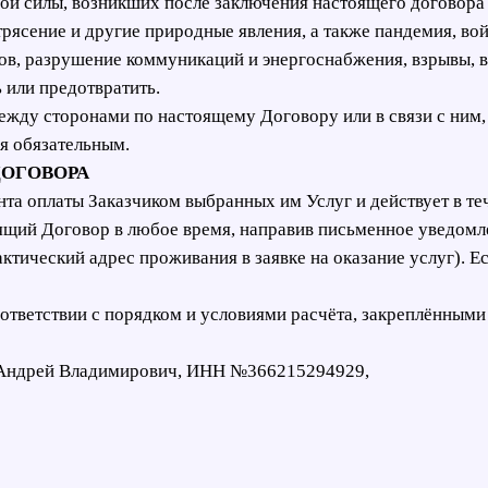
ой силы, возникших после заключения настоящего договора 
трясение и другие природные явления, а также пандемия, во
нов, разрушение коммуникаций и энергоснабжения, взрывы, 
 или предотвратить.
между сторонами по настоящему Договору или в связи с ним,
я обязательным.
ДОГОВОРА
нта оплаты Заказчиком выбранных им Услуг и действует в те
оящий Договор в любое время, направив письменное уведомл
ктический адрес проживания в заявке на оказание услуг). 
оответствии с порядком и условиями расчёта, закреплёнными
 Андрей Владимирович, ИНН №366215294929,